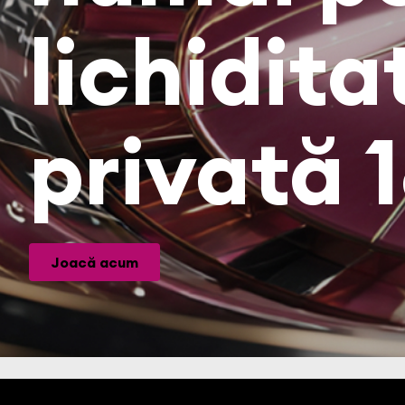
lichidita
privată 
Joacă acum