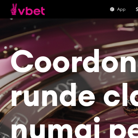
App
Coordon
runde cl
numai p