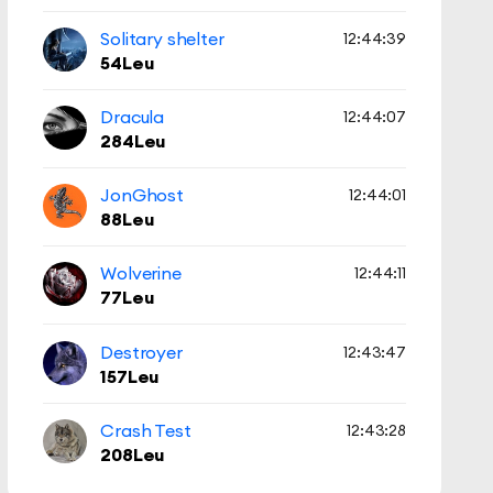
Pink Nightmare
12:44:28
277Leu
Solitary shelter
12:44:39
54Leu
Dracula
12:44:07
284Leu
JonGhost
12:44:01
88Leu
Wolverine
12:44:11
77Leu
Destroyer
12:43:47
157Leu