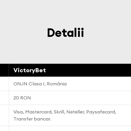
Detalii
VictoryBet
ONJN Clasa I, România
20 RON
Visa, Mastercard, Skrill, Neteller, Paysafecard,
Transfer bancar.