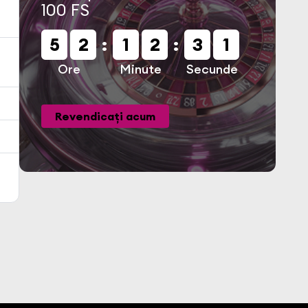
100 FS
5
2
1
2
2
9
Ore
Minute
Secunde
Revendicați acum